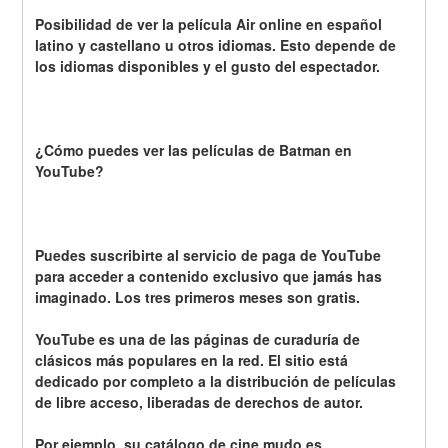
Posibilidad de ver la película Air online en español 
latino y castellano u otros idiomas. Esto depende de 
los idiomas disponibles y el gusto del espectador.
¿Cómo puedes ver las películas de Batman en 
YouTube? 
Puedes suscribirte al servicio de paga de YouTube 
para acceder a contenido exclusivo que jamás has 
imaginado. Los tres primeros meses son gratis.
YouTube es una de las páginas de curaduría de 
clásicos más populares en la red. El sitio está 
dedicado por completo a la distribución de películas 
de libre acceso, liberadas de derechos de autor.
Por ejemplo, su catálogo de cine mudo es 