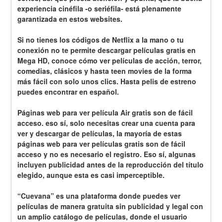
experiencia cinéfila -o seriéfila- está plenamente 
garantizada en estos websites.
Si no tienes los códigos de Netflix a la mano o tu 
conexión no te permite descargar películas gratis en 
Mega HD, conoce cómo ver películas de acción, terror, 
comedias, clásicos y hasta teen movies de la forma 
más fácil con solo unos clics. Hasta pelis de estreno 
puedes encontrar en español.
Páginas web para ver película Air gratis son de fácil 
acceso. eso sí, solo necesitas crear una cuenta para 
ver y descargar de películas, la mayoría de estas 
páginas web para ver películas gratis son de fácil 
acceso y no es necesario el registro. Eso sí, algunas 
incluyen publicidad antes de la reproducción del título 
elegido, aunque esta es casi imperceptible.
“Cuevana” es una plataforma donde puedes ver 
películas de manera gratuita sin publicidad y legal con 
un amplio catálogo de películas, donde el usuario 