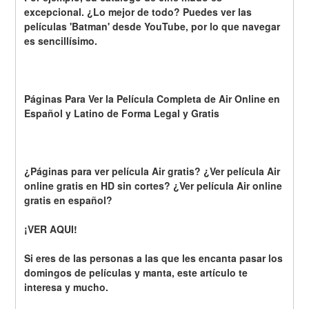
excepcional. ¿Lo mejor de todo? Puedes ver las 
películas 'Batman' desde YouTube, por lo que navegar 
es sencillísimo.
Páginas Para Ver la Película Completa de Air Online en 
Español y Latino de Forma Legal y Gratis
¿Páginas para ver película Air gratis? ¿Ver película Air 
online gratis en HD sin cortes? ¿Ver película Air online 
gratis en español?
¡VER AQUI!
Si eres de las personas a las que les encanta pasar los 
domingos de películas y manta, este artículo te 
interesa y mucho.