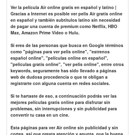
Ver la película Air online gratis en español y latino | 
Gracias a Internet es posible ver pelis Air gratis online 
en español y también subtitulos latino sin necesidad 
de pagar una cuenta de premium como Netflix, HBO 
Max, Amazon Prime Video o Hulu.
Si eres de las personas que busca en Google términos 
como "páginas para ver pelis online", "estrenos 
español online", "películas online en español", 
"películas gratis online", "ver pelis online", entre otros 
keywords, seguramente has sido llevado a páginas 
web de dudosa procedencia o que te obligan a 
registrarte con alguna cuenta en redes sociales.
Si te hartaste de eso, a continuación podrás ver las 
mejores películas gratis online para disfrutar sin 
problemas, sin interrupciones y sin publicidad para 
convertir tu casa en un cine.
Esta páginas para ver Air online sin publicidad y sin 
cortes, así que presta atención y apunta, que la buena 