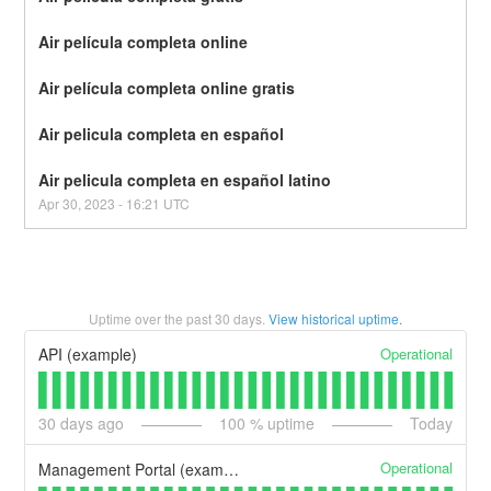
Air película completa online
Air película completa online gratis
Air pelicula completa en español
Air pelicula completa en español latino
Apr
30
,
2023
-
16:21
UTC
Uptime over the past
30
days.
View historical uptime.
Operational
API (example)
30
days ago
100
% uptime
Today
Operational
Management Portal (example)