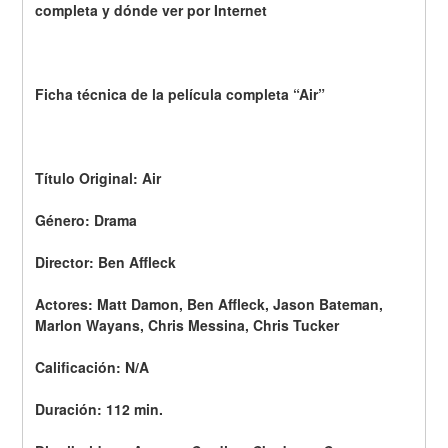
completa y dónde ver por Internet 
Ficha técnica de la película completa “Air” 
Título Original: Air
Género: Drama
Director: Ben Affleck
Actores: Matt Damon, Ben Affleck, Jason Bateman, 
Marlon Wayans, Chris Messina, Chris Tucker
Calificación: N/A
Duración: 112 min.